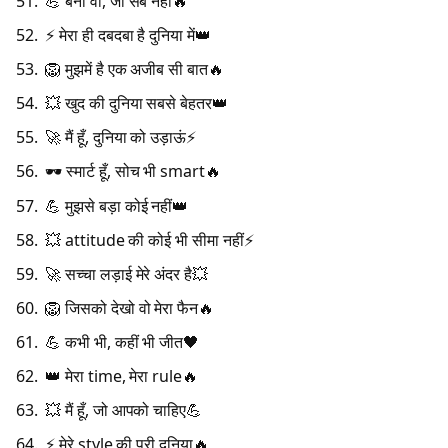
💪 बनो वो, जो सब नहीं🔥
⚡ मेरा ही दबदबा है दुनिया में👑
🦁 मुझमें है एक अजीब सी बात🔥
💥 खुद की दुनिया सबसे बेहतर👑
🚀 मैं हूँ, दुनिया को उड़ाऊं⚡
🕶️ स्मार्ट हूँ, सोच भी smart🔥
💪 मुझसे बड़ा कोई नहीं👑
💥 attitude की कोई भी सीमा नहीं⚡
🚀 सच्चा लड़ाई मेरे अंदर है💥
🦁 जिसको देखो वो मेरा फैन🔥
💪 कभी भी, कहीं भी जीत🖤
👑 मेरा time, मेरा rule🔥
💥 मैं हूँ, जो आपको चाहिए💪
⚡ मेरे style की पूरी दुनिया🔥