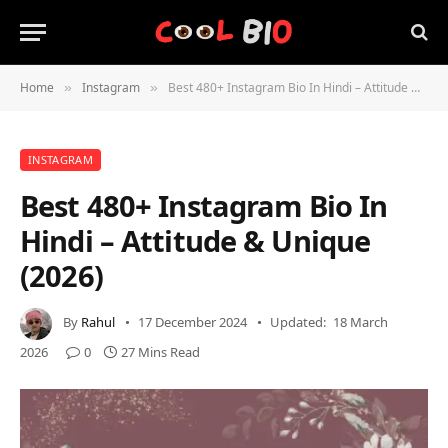
Home
Instagram
Best 480+ Instagram Bio In Hindi – Attitude & Unique (2026)
»
»
INSTAGRAM
Best 480+ Instagram Bio In
Hindi – Attitude & Unique
(2026)
By
Rahul
17 December 2024
Updated:
18 March
2026
0
27 Mins Read