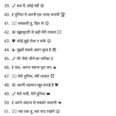
💅 बस मैं, कोई नहीं 🦋
💃 दुनिया में अपनी एक जगह बनायी 🏆
💁‍♀️ चमकती हूं, दिल से 😍
🦋 खूबसूरती से बड़ी मेरी ताकत 💥
💖 कोई मुझे रोक न सके 😜
💫 मुझमें सबसे अलग कुछ है 😎
💅 मेरे जैसे जीने का तरीका 💃
💃 चल, अपना सपना पूरा कर 🔥
💁‍♀️ मेरी दुनिया, मेरी ताकत 😈
🦋 अपनी पहचान खुद बनाई है 💖
💅 मेरी मर्जी, मेरी दुनिया 👑
💃 अपने अंदाज से सबको जलाती 💋
💁‍♀️ जब तक हूं, सब याद रखोगे 😜