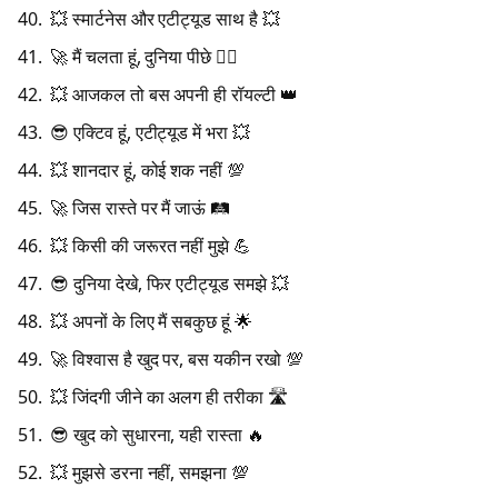
💥 स्मार्टनेस और एटीट्यूड साथ है 💥
🚀 मैं चलता हूं, दुनिया पीछे 🏃‍♂️
💥 आजकल तो बस अपनी ही रॉयल्टी 👑
😎 एक्टिव हूं, एटीट्यूड में भरा 💥
💥 शानदार हूं, कोई शक नहीं 💯
🚀 जिस रास्ते पर मैं जाऊं 🛤️
💥 किसी की जरूरत नहीं मुझे 💪
😎 दुनिया देखे, फिर एटीट्यूड समझे 💥
💥 अपनों के लिए मैं सबकुछ हूं 🌟
🚀 विश्वास है खुद पर, बस यकीन रखो 💯
💥 जिंदगी जीने का अलग ही तरीका 🛣️
😎 खुद को सुधारना, यही रास्ता 🔥
💥 मुझसे डरना नहीं, समझना 💯