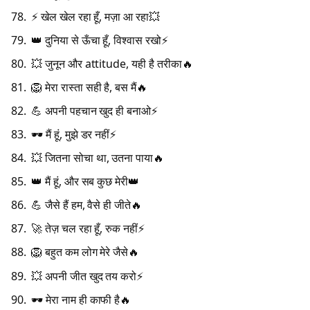
⚡ खेल खेल रहा हूँ, मज़ा आ रहा💥
👑 दुनिया से ऊँचा हूँ, विश्वास रखो⚡
💥 जुनून और attitude, यही है तरीका🔥
🦁 मेरा रास्ता सही है, बस मैं🔥
💪 अपनी पहचान खुद ही बनाओ⚡
🕶️ मैं हूं, मुझे डर नहीं⚡
💥 जितना सोचा था, उतना पाया🔥
👑 मैं हूं, और सब कुछ मेरी👑
💪 जैसे हैं हम, वैसे ही जीते🔥
🚀 तेज़ चल रहा हूँ, रुक नहीं⚡
🦁 बहुत कम लोग मेरे जैसे🔥
💥 अपनी जीत खुद तय करो⚡
🕶️ मेरा नाम ही काफी है🔥