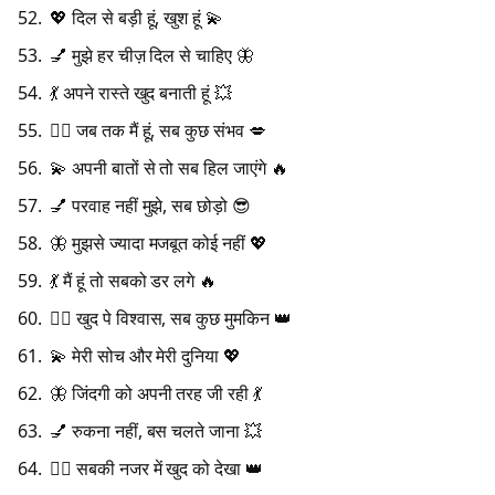
💖 दिल से बड़ी हूं, खुश हूं 💫
💅 मुझे हर चीज़ दिल से चाहिए 🦋
💃 अपने रास्ते खुद बनाती हूं 💥
💁‍♀️ जब तक मैं हूं, सब कुछ संभव 💋
💫 अपनी बातों से तो सब हिल जाएंगे 🔥
💅 परवाह नहीं मुझे, सब छोड़ो 😎
🦋 मुझसे ज्यादा मजबूत कोई नहीं 💖
💃 मैं हूं तो सबको डर लगे 🔥
💁‍♀️ खुद पे विश्वास, सब कुछ मुमकिन 👑
💫 मेरी सोच और मेरी दुनिया 💖
🦋 जिंदगी को अपनी तरह जी रही 💃
💅 रुकना नहीं, बस चलते जाना 💥
💁‍♀️ सबकी नजर में खुद को देखा 👑