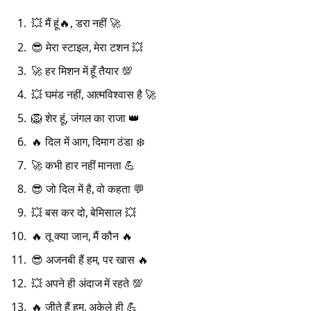
💥 मैं हूं🔥, डरा नहीं 🚀
😎 मेरा स्टाइल, मेरा टशन 💥
🚀 हर मिशन में हूँ तैयार 💯
💥 घमंड नहीं, आत्मविश्वास है 🚀
🦁 शेर हूं, जंगल का राजा 👑
🔥 दिल में आग, दिमाग ठंडा ❄️
🚀 कभी हार नहीं मानता 💪
😎 जो दिल में है, वो कहता 💬
💥 बस कर दो, बेमिसाल 💥
🔥 तू क्या जान, मैं कौन 🔥
😎 अजनबी हैं हम, पर खास 🔥
💥 अपने ही अंदाज में रहते 💯
🔥 जीते हैं हम, अकेले ही 💪