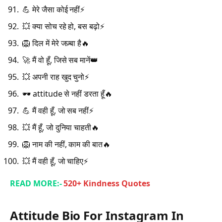
💪 मेरे जैसा कोई नहीं⚡
💥 क्या सोच रहे हो, बस बढ़ो⚡
🦁 दिल में मेरे जज़्बा है🔥
🚀 मैं वो हूँ, जिसे सब मानें👑
💥 अपनी राह खुद चुनो⚡
🕶️ attitude से नहीं डरता हूँ🔥
💪 मैं वही हूँ, जो सब नहीं⚡
💥 मैं हूँ, जो दुनिया चाहती🔥
🦁 नाम की नहीं, काम की बात🔥
💥 मैं वही हूँ, जो चाहिए⚡
READ MORE:-
520+ Kindness Quotes
Attitude Bio For Instagram In