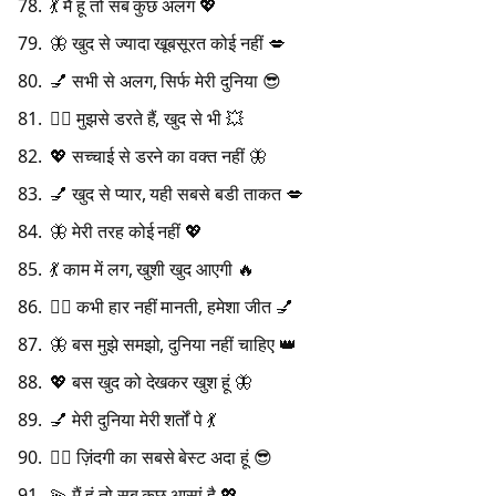
💃 मैं हूं तो सब कुछ अलग 💖
🦋 खुद से ज्यादा खूबसूरत कोई नहीं 💋
💅 सभी से अलग, सिर्फ मेरी दुनिया 😎
💁‍♀️ मुझसे डरते हैं, खुद से भी 💥
💖 सच्चाई से डरने का वक्त नहीं 🦋
💅 खुद से प्यार, यही सबसे बडी ताकत 💋
🦋 मेरी तरह कोई नहीं 💖
💃 काम में लग, खुशी खुद आएगी 🔥
💁‍♀️ कभी हार नहीं मानती, हमेशा जीत 💅
🦋 बस मुझे समझो, दुनिया नहीं चाहिए 👑
💖 बस खुद को देखकर खुश हूं 🦋
💅 मेरी दुनिया मेरी शर्तों पे 💃
💁‍♀️ ज़िंदगी का सबसे बेस्ट अदा हूं 😎
💫 मैं हूं तो सब कुछ आसां है 💖