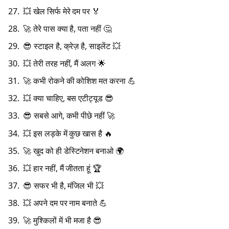
💥 खेल सिर्फ मेरे दम पर 🏅
🚀 तेरे पास क्या है, पता नहीं 🤔
😎 स्टाइल है, क्रेज़ है, साइलेंट 💥
💥 तेरी तरह नहीं, मैं अलग 🌟
🚀 कभी रोकने की कोशिश मत करना 💪
💥 क्या चाहिए, बस एटीट्यूड 😎
😎 सबसे आगे, कभी पीछे नहीं 🚀
💥 इस लड़के में कुछ खास है 🔥
🚀 खुद को ही डेस्टिनेशन बनाओ 🌍
💥 हार नहीं, मैं जीतता हूं 🏆
😎 सफर भी है, मंजिल भी 💥
💥 अपने दम पर नाम बनाते 💪
🚀 मुश्किलों में भी मजा है 😎