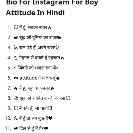
Bio For Instagram For Boy
Attitude In Hindi
💥 मैं हूं, सबका स्टार🔥
👑 खुद की दुनिया का राजा👑
🚀 चल पड़े हैं, अपने रास्ते🚀
💪 मेहनत से बनाते हैं पहचान🔥
⚡ जिंदगी को धमाल बनाओ⚡
🕶️ attitude में घातक हूँ🔥
🔥 मैं हूं, खुद का फायर🔥
🚀 खुद को साबित करने निकला💥
💥 मैं वही हूँ, जो चाहो💥
💪 मैं हूँ तो सब कुछ है🖤
👑 दिल से हूँ मैं शेर👑