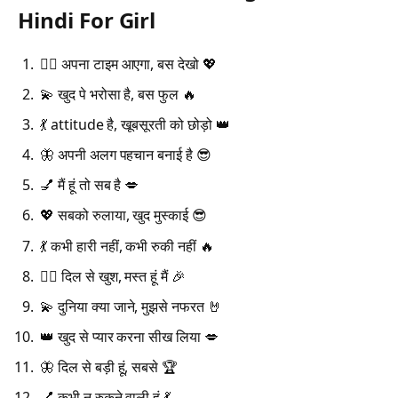
Hindi For Girl
💁‍♀️ अपना टाइम आएगा, बस देखो 💖
💫 खुद पे भरोसा है, बस फुल 🔥
💃 attitude है, खूबसूरती को छोड़ो 👑
🦋 अपनी अलग पहचान बनाई है 😎
💅 मैं हूं तो सब है 💋
💖 सबको रुलाया, खुद मुस्काई 😎
💃 कभी हारी नहीं, कभी रुकी नहीं 🔥
💁‍♀️ दिल से खुश, मस्त हूं मैं 🎉
💫 दुनिया क्या जाने, मुझसे नफरत 🤘
👑 खुद से प्यार करना सीख लिया 💋
🦋 दिल से बड़ी हूं, सबसे 🏆
💅 कभी न रुकने वाली हूं 💃