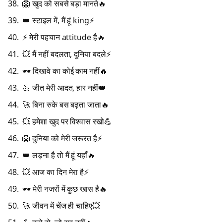
🦁 खुद को सबसे बड़ा मानते🔥
👑 स्टाइल में, मैं हूं king⚡
⚡ मेरी पहचान attitude है🔥
💥 मैं नहीं बदलता, दुनिया बदले⚡
🕶️ दिखावे का कोई काम नहीं🔥
💪 जीत मेरी आदत, हार नहीं👑
🚀 बिना रुके बस बढ़ता जाता🔥
💥 हमेशा खुद पर विश्वास रखो💪
🦁 दुनिया को मेरी जरूरत है⚡
👑 लड़ना है तो मैं हूं यहाँ🔥
💥 आज का दिन मेरा है⚡
🕶️ मेरी नजरों में कुछ खास है🔥
🚀 जीवन में चेंज ही चाहिए💥