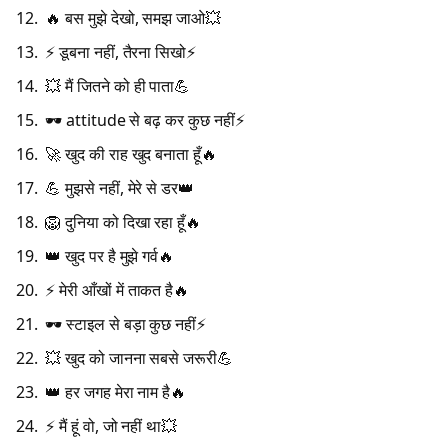
🔥 बस मुझे देखो, समझ जाओ💥
⚡ डूबना नहीं, तैरना सिखो⚡
💥 मैं जितने को ही पाता💪
🕶️ attitude से बढ़ कर कुछ नहीं⚡
🚀 खुद की राह खुद बनाता हूँ🔥
💪 मुझसे नहीं, मेरे से डर👑
🦁 दुनिया को दिखा रहा हूँ🔥
👑 खुद पर है मुझे गर्व🔥
⚡ मेरी आँखों में ताकत है🔥
🕶️ स्टाइल से बड़ा कुछ नहीं⚡
💥 खुद को जानना सबसे जरूरी💪
👑 हर जगह मेरा नाम है🔥
⚡ मैं हूं वो, जो नहीं था💥