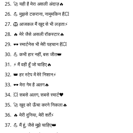
🚀 यही है मेरा असली अंदाज़🔥
💪 मुझसे टकराना, नामुमकिन है💥
🦁 आजकल मैं खुद से भी लड़ता⚡
🔥 मेरे जैसे असली रॉकस्टार🔥
🕶️ स्मार्टनेस भी मेरी पहचान है💥
💪 कभी हार नहीं, बस जीत👑
⚡ मैं वही हूँ जो चाहिए🔥
👑 हर स्टेप में मेरे निशान⚡
🕶️ मेरा गेम है अलग🔥
💥 सबसे अलग, सबसे स्मार्ट🖤
🚀 खुद को ऊँचा करने निकला🔥
🔥 मेरी दुनिया, मेरी शर्तें⚡
💪 मैं हूं, जैसे मुझे चाहिए👑