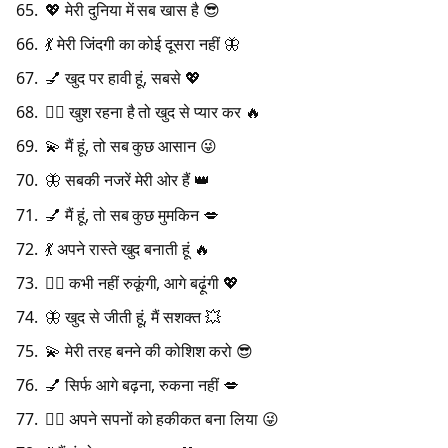
💖 मेरी दुनिया में सब खास है 😎
💃 मेरी जिंदगी का कोई दूसरा नहीं 🦋
💅 खुद पर हावी हूं, सबसे 💖
💁‍♀️ खुश रहना है तो खुद से प्यार कर 🔥
💫 मैं हूं, तो सब कुछ आसान 😜
🦋 सबकी नजरें मेरी ओर हैं 👑
💅 मैं हूं, तो सब कुछ मुमकिन 💋
💃 अपने रास्ते खुद बनाती हूं 🔥
💁‍♀️ कभी नहीं रुकूंगी, आगे बढ़ूंगी 💖
🦋 खुद से जीती हूं, मैं सशक्त 💥
💫 मेरी तरह बनने की कोशिश करो 😎
💅 सिर्फ आगे बढ़ना, रुकना नहीं 💋
💁‍♀️ अपने सपनों को हकीकत बना लिया 😜