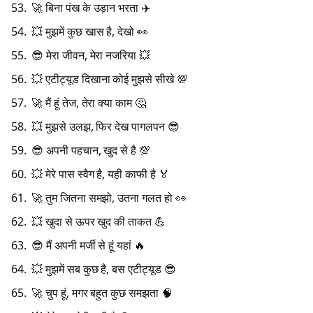
🚀 बिना पंख के उड़ान भरता ✈️
💥 मुझमें कुछ खास है, देखो 👀
😎 मेरा जीवन, मेरा नजरिया 💥
💥 एटीट्यूड दिखाना कोई मुझसे सीखे 💯
🚀 मैं हूं तेज, तेरा क्या काम 🤔
💥 मुझसे उलझ, फिर देख पागलपन 😎
😎 अपनी पहचान, खुद से है 💯
💥 मेरे पास स्वैग है, यही काफी है 🏅
🚀 तुम जितना समझो, उतना गलत हो 👀
💥 खुदा से ऊपर खुद की ताकत 💪
😎 मैं अपनी मर्जी से हूं यहां 🔥
💥 मुझमें सब कुछ है, बस एटीट्यूड 😎
🚀 चुप हूं, मगर बहुत कुछ समझता 🧠