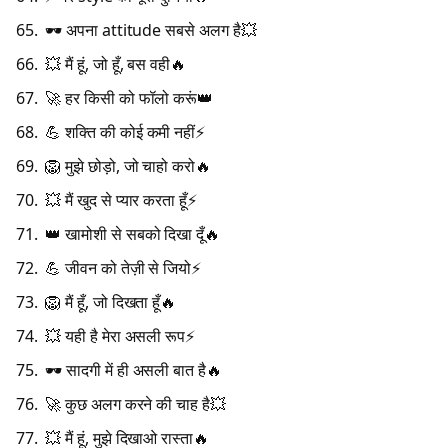
🕶️ अपना attitude सबसे अलग है💥
💥 मैं हूं, जो हूँ, बस वही🔥
🚀 हर किसी को फॉलो करूं👑
💪 शक्ति की कोई कमी नहीं⚡
🦁 मुझे छोड़ो, जो चाहो करो🔥
💥 मैं खुद से प्यार करता हूँ⚡
👑 खामोशी से सबको दिखा दूँ🔥
💪 जीवन को तेज़ी से जियो⚡
🦁 मैं हूँ, जो दिखता हूँ🔥
💥 यही है मेरा असली रूप⚡
🕶️ सादगी में ही असली बात है🔥
🚀 कुछ अलग करने की चाह है💥
💥 मैं हूं, मुझे दिखाओ रास्ता🔥