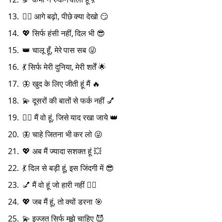
💁‍♀️ आगे बढ़ो, पीछे क्या देखो 😏
💖 सिर्फ हंसी नहीं, दिल भी 😎
👑 चालू हूँ, मेरे पास सब 😜
💃 सिर्फ मेरी दुनिया, मेरी शर्तें 🌟
🦋 खुद के लिए जीती हूं मैं 🔥
💫 दूसरों की बातों से फर्क नहीं 💅
💁‍♀️ मैं वो हूं, जिसे याद रखा जाये 👑
🦋 चाहे जितना भी कर लो 😜
💖 अब मैं ज्यादा सशक्त हूं 💥
💃 दिल से बड़ी हूं, इस जिंदगी में 😎
💅 मैं वो हूं जो हारी नहीं 💁‍♀️
💖 जब मैं हूं, तो क्यों डरना 🎯
💫 इज्जत सिर्फ मुझे चाहिए 😈