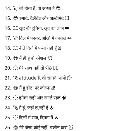
🚀 जो होता है, वो अच्छा है 😎
😎 स्मार्ट, टैलेंटेड और अल्टीमेट 💥
💥 खुद की दुनिया, खुद का ताज 👑
🚀 दिल में फायर, आँखों में काजल 👀
💥 बीते दिनों में फंसा नहीं हूँ ⏳
😎 मैं ही हूं वो स्पेशल 💥
💥 मेरे साथ नहीं तो पीछे 🚶‍♂️
🚀 attitude है, तो सामने आओ 💥
😎 मैं हूं हॉट, पर कोल्ड 🧊
💥 हमेशा सही और स्मार्ट रहते 🧠
🚀 मैं हूं, जहां तू नहीं है 🌟
💥 दिलों में राज, दिमाग में 🔥
😎 मेरे जैसा कोई नहीं, यकीन करो 🙌